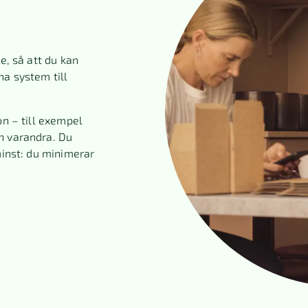
e, så att du kan
na system till
on – till exempel
n varandra. Du
minst: du minimerar