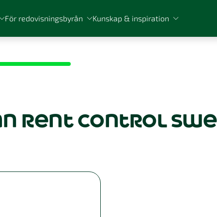
För redovisningsbyrån
Kunskap & inspiration
ån rent control sw