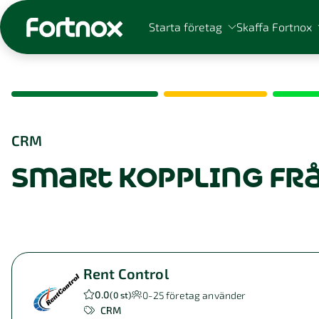
Starta företag
Skaffa Fortnox
CRM
Sök på Fortnox
smart koppling fr
Rent Control
0.0
0-25
företag använder
(
0 st
)
CRM