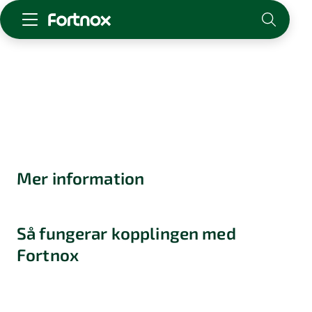
Starta företag
Skaffa Fortnox
För redovisningsbyrån
Kunskap & inspiration
Logga in
Mer information
Kontakt
Om Fortnox
Karriär
Så fungerar kopplingen med
Kontakt
Fortnox