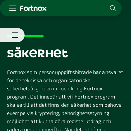
Starta företag
Skaffa Fortnox
För redovisningsbyrån
Integritet
säkerhet
&
Kunskap & inspiration
säkerhet
Fortnox som personuppgiftsbiträde har ansvaret
Dataskydd
Logga in
för de tekniska och organisatoriska
Kontakt
Säkerhet
Om Fortnox
säkerhetsåtgärderna i och kring Fortnox
Karriär
program. Det innebär att vi i Fortnox program
Bedrägerier
Kontakt
ska se till att det finns den säkerhet som behövs
exempelvis kryptering, behörighetsstyrning,
Cookies
möjlighet att kunna göra registerutdrag och
radera personuppgifter. När det inte finns
Avtal