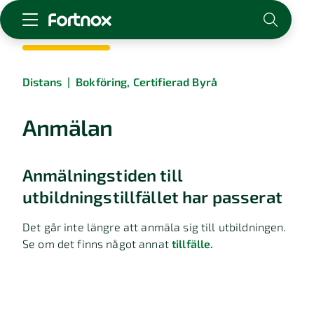
Starta företag
Distans
|
Bokföring, Certifierad Byrå
Skaffa Fortnox
För redovisningsbyrån
Anmälan
Kunskap & inspiration
Anmälningstiden till
Logga in
Kontakt
utbildningstillfället har passerat
Om Fortnox
Karriär
Det går inte längre att anmäla sig till utbildningen.
Se om det finns något annat
tillfälle.
Kontakt