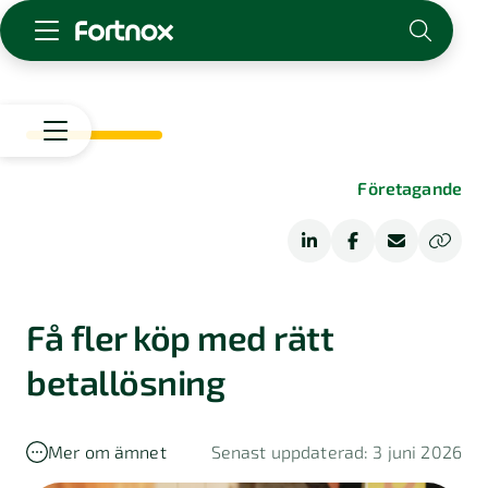
Starta företag
Skaffa Fortnox
För redovisningsbyrån
Start
Företagande
Kunskap & inspiration
Starta
företag
Logga in
Driva
Bolagsform
Kontakt
företag
Om Fortnox
Få fler köp med rätt
Bransch
Karriär
Ekonomisk
Bokföring
betallösning
Kontakt
ordlista
Kundberättelser
Fakturering
Bokföringstips
Mer om ämnet
Senast uppdaterad: 3 juni 2026
Tips
Lön