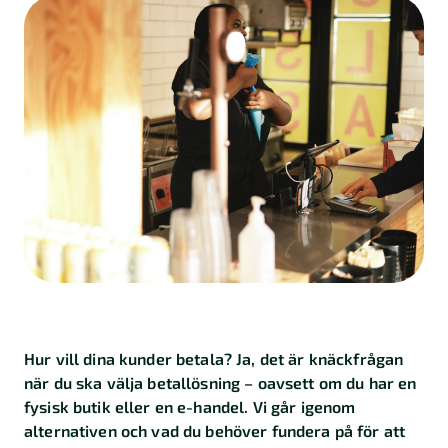
Kalkylatorer
Finansiering
Skatt
Företagande
Marknadsföring
Import
och
export
Kundberättelser
Hur vill dina kunder betala? Ja, det är knäckfrågan
när du ska välja betallösning – oavsett om du har en
fysisk butik eller en e-handel. Vi går igenom
alternativen och vad du behöver fundera på för att