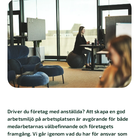
Kalkylatorer
Finansiering
Skatt
Företagande
Marknadsföring
Import
och
export
Kundberättelser
Driver du företag med anställda? Att skapa en god
arbetsmiljö på arbetsplatsen är avgörande för både
medarbetarnas välbefinnande och företagets
framgång. Vi går igenom vad du har för ansvar som