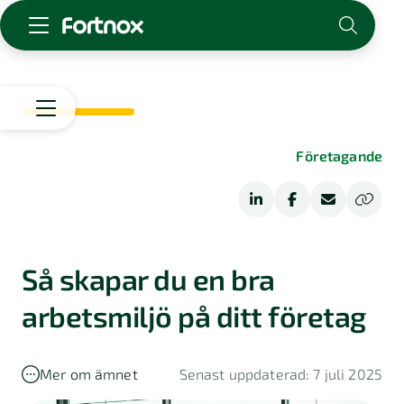
Starta företag
Skaffa Fortnox
För redovisningsbyrån
Start
Företagande
Kunskap & inspiration
Starta
företag
Logga in
Driva
Bolagsform
Kontakt
företag
Om Fortnox
Så skapar du en bra
Bransch
Karriär
Ekonomisk
Bokföring
arbetsmiljö på ditt företag
Kontakt
ordlista
Kundberättelser
Fakturering
Bokföringstips
Mer om ämnet
Senast uppdaterad: 7 juli 2025
Tips
Lön