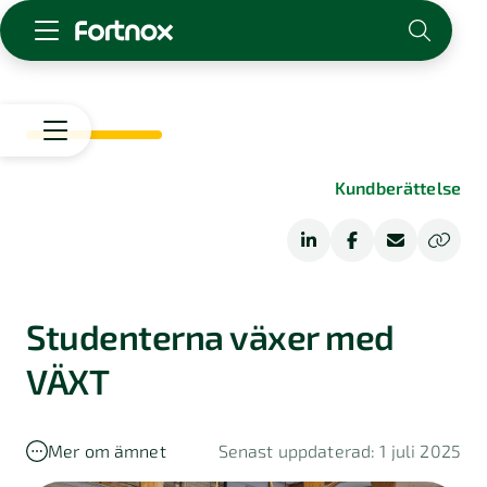
Starta företag
Skaffa Fortnox
För redovisningsbyrån
Start
Kundberättelse
Kunskap & inspiration
Starta
företag
Logga in
Driva
Bolagsform
Kontakt
företag
Om Fortnox
Studenterna växer med
Bransch
Karriär
Ekonomisk
Bokföring
VÄXT
Kontakt
ordlista
Kundberättelser
Fakturering
Bokföringstips
Mer om ämnet
Senast uppdaterad: 1 juli 2025
Tips
Lön