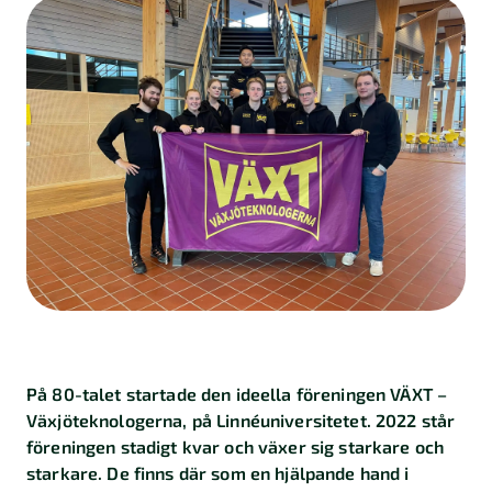
Kalkylatorer
Finansiering
Skatt
Företagande
Marknadsföring
Import
och
export
Kundberättelser
På 80-talet startade den ideella föreningen VÄXT –
Växjöteknologerna, på Linnéuniversitetet. 2022 står
föreningen stadigt kvar och växer sig starkare och
starkare. De finns där som en hjälpande hand i