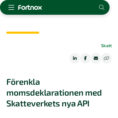
Starta företag
Skaffa Fortnox
För redovisningsbyrån
Skatt
Kunskap & inspiration
Logga in
Kontakt
Om Fortnox
Förenkla
Karriär
momsdeklarationen med
Kontakt
Skatteverkets nya API