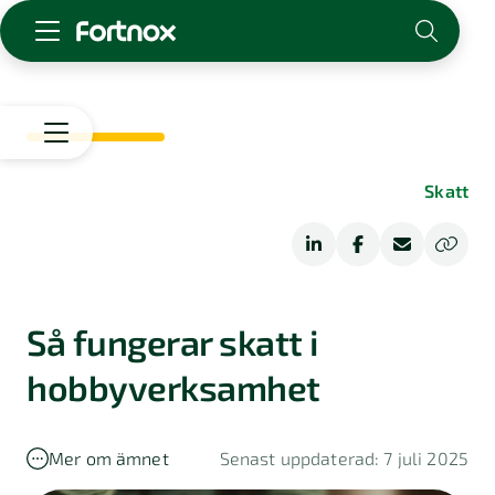
Starta företag
Skaffa Fortnox
För redovisningsbyrån
Start
Skatt
Kunskap & inspiration
Starta
företag
Logga in
Driva
Bolagsform
Kontakt
företag
Om Fortnox
Så fungerar skatt i
Bransch
Karriär
Ekonomisk
Bokföring
hobbyverksamhet
Kontakt
ordlista
Kundberättelser
Fakturering
Bokföringstips
Mer om ämnet
Senast uppdaterad: 7 juli 2025
Tips
Lön