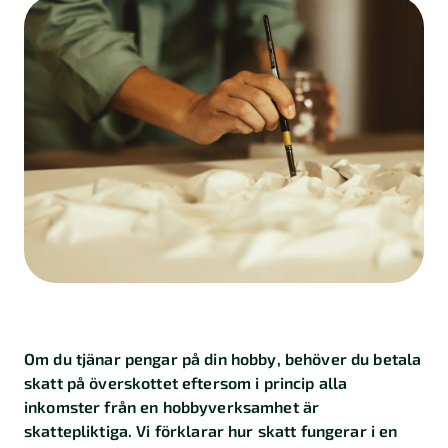
Kalkylatorer
Finansiering
Skatt
Företagande
Marknadsföring
Import
och
export
Kundberättelser
Om du tjänar pengar på din hobby, behöver du betala
skatt på överskottet eftersom i princip alla
inkomster från en hobbyverksamhet är
skattepliktiga. Vi förklarar hur skatt fungerar i en