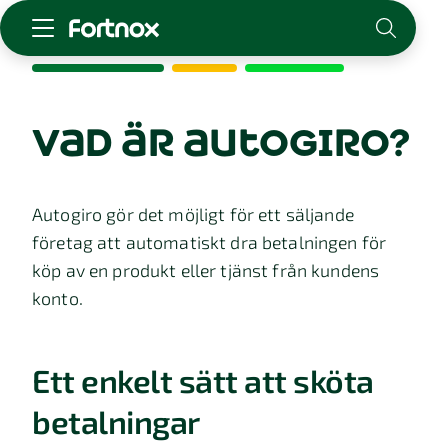
Starta företag
Skaffa Fortnox
vad är autogiro?
För redovisningsbyrån
Kunskap & inspiration
Autogiro gör det möjligt för ett säljande
företag att automatiskt dra betalningen för
Logga in
köp av en produkt eller tjänst från kundens
Kontakt
konto.
Om Fortnox
Karriär
Kontakt
Ett enkelt sätt att sköta
betalningar