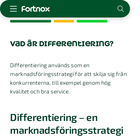
Starta företag
Skaffa Fortnox
vad är differentiering?
För redovisningsbyrån
Kunskap & inspiration
Differentiering används som en
marknadsföringsstrategi för att skilja sig från
Logga in
konkurrenterna, till exempel genom hög
Kontakt
kvalitet och bra service.
Om Fortnox
Karriär
Kontakt
Differentiering – en
marknadsföringsstrategi