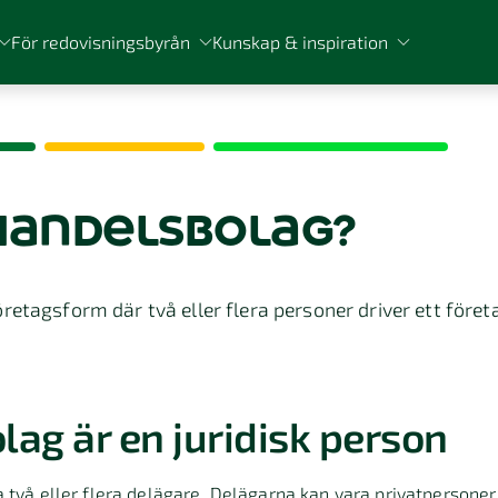
För redovisningsbyrån
Kunskap & inspiration
handelsbolag?
retagsform där två eller flera personer driver ett före
ag är en juridisk person
 två eller flera delägare. Delägarna kan vara privatpersoner 