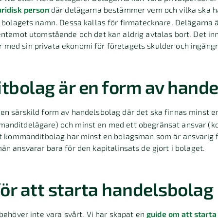
uridisk person
där delägarna bestämmer vem och vilka ska ha
i bolagets namn. Dessa kallas för firmatecknare. Delägarna är
entemot utomstående och det kan aldrig avtalas bort. Det in
med sin privata ekonomi för företagets skulder och ingångn
bolag är en form av hande
 en särskild form av handelsbolag där det ska finnas minst 
manditdelägare) och minst en med ett obegränsat ansvar (
att kommanditbolag har minst en bolagsman som är ansvarig f
än ansvarar bara för den kapitalinsats de gjort i bolaget.
för att starta handelsbolag
 behöver inte vara svårt. Vi har skapat en
guide om att start