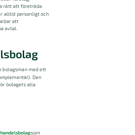
 rätt att företräda
 alltid personligt och
nebar att
a avtal.
lsbolag
en bolagsman med ett
komplementär). Den
ör bolagets alla
a handelsbolag
som