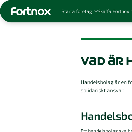
Starta företag
Skaffa Fortnox
vad är 
Sök på Fortnox
Handelsbolag är en fö
solidariskt ansvar.
Handelsbol
Ett handelsbolag ska ha