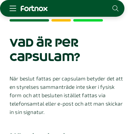
Starta företag
Skaffa Fortnox
vad är per
För redovisningsbyrån
capsulam?
Kunskap & inspiration
Logga in
När beslut fattas per capsulam betyder det att
Kontakt
en styrelses sammanträde inte sker i fysisk
Om Fortnox
form och att besluten istället fattas via
Karriär
telefonsamtal eller e-post och att man skickar
Kontakt
in sin signatur.