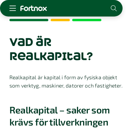
Starta företag
Skaffa Fortnox
vad är
För redovisningsbyrån
realkapital?
Kunskap & inspiration
Logga in
Realkapital är kapital i form av fysiska objekt
Kontakt
som verktyg, maskiner, datorer och fastigheter.
Om Fortnox
Karriär
Kontakt
Realkapital – saker som
krävs för tillverkningen