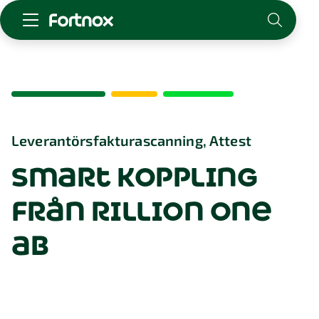
Starta företag
Skaffa Fortnox
För redovisningsbyrån
Kunskap & inspiration
Leverantörsfakturascanning, Attest
smart koppling
Logga in
Kontakt
från rillion one
Om Fortnox
Karriär
ab
Kontakt