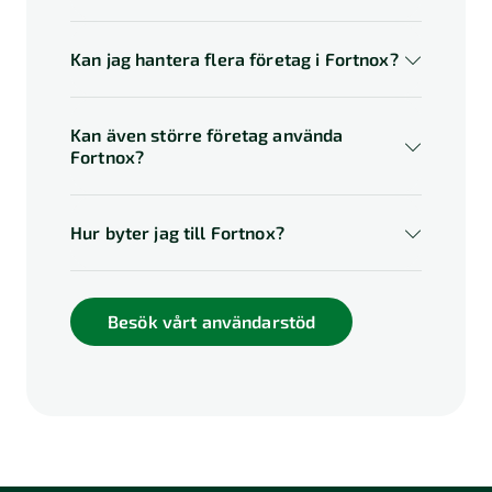
Kan jag hantera flera företag i Fortnox?
Kan även större företag använda
Fortnox?
Hur byter jag till Fortnox?
Läs mer om våra utbildningar
Besök vårt användarstöd
Bolagshanteraren ›
Läs mer om hur du byter till
Lösningar för större företag ›