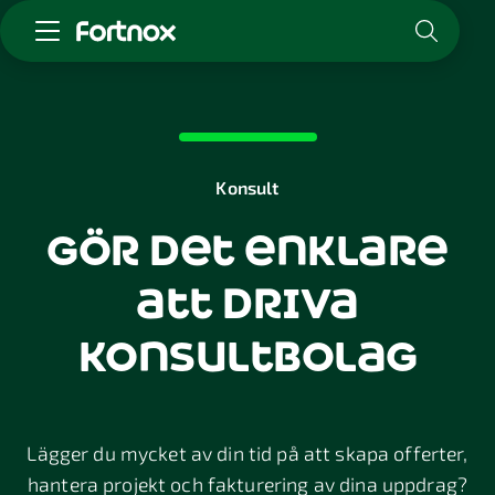
Starta företag
Skaffa Fortnox
För redovisningsbyrån
Konsult
Kunskap & inspiration
gör det enklare
Logga in
att driva
Kontakt
Om Fortnox
konsultbolag
Karriär
Kontakt
Lägger du mycket av din tid på att skapa offerter,
hantera projekt och fakturering av dina uppdrag?