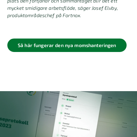
plats den förtjänar och sammantaget blir det ett
mycket smidigare arbetsflöde, säger Josef Elvby,
produktområdeschef på Fortnox.
Så här fungerar den nya momshanteringen