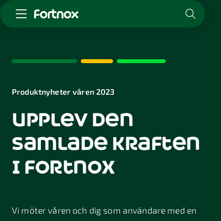
Starta företag
Skaffa Fortnox
För redovisningsbyrån
Kunskap & inspiration
Produktnyheter våren 2023
upplev den
Logga in
Kontakt
samlade kraften
Om Fortnox
Karriär
i fortnox
Kontakt
Vi möter våren och dig som användare med en