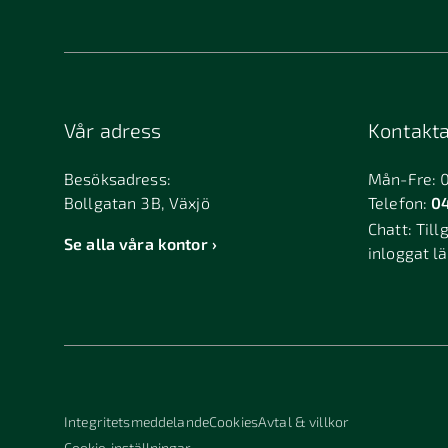
Vår adress
Kontakta
Besöksadress:
Mån-Fre: 
Bollgatan 3B, Växjö
Telefon:
04
Chatt:
Till
Se alla våra kontor
inloggat l
Integritetsmeddelande
Cookies
Avtal & villkor
Cookie-inställningar