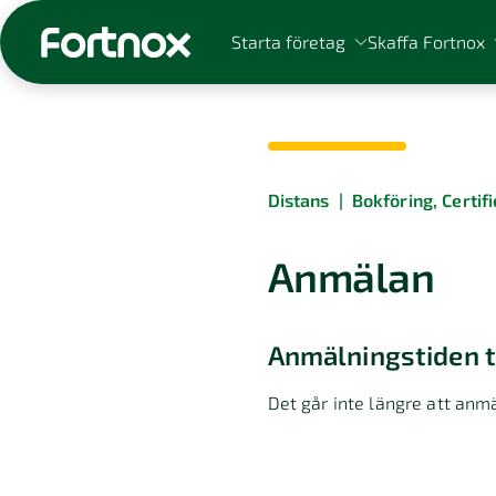
Starta företag
Skaffa Fortnox
Distans
|
Bokföring, Certif
Sök på Fortnox
Anmälan
Anmälningstiden ti
Det går inte längre att anmä