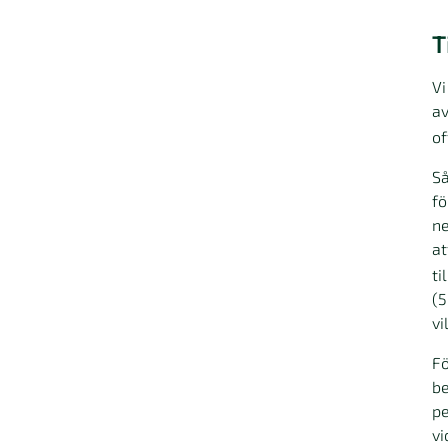
T
Vi
av
of
Så
fö
ne
at
ti
(5
vi
Fö
be
pe
vi