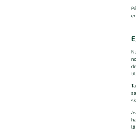
På
en
E
Nu
no
de
ti
Ta
sa
sk
Äv
ha
lå