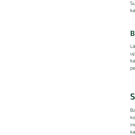
Su
ka
B
Lä
up
ka
pe
S
Ba
ko
in
k