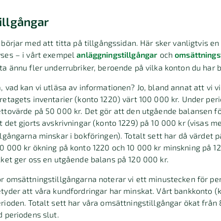
illgångar
 börjar med att titta på tillgångssidan. Här sker vanligtvis 
ses – i vårt exempel
anläggningstillgångar
och
omsättnings
ta ännu fler underrubriker, beroende på vilka konton du har b
, vad kan vi utläsa av informationen? Jo, bland annat att vi 
retagets inventarier (konto 1220) värt 100 000 kr. Under period
ttovärde på 50 000 kr. Det gör att den utgående balansen för
t det gjorts avskrivningar (konto 1229) på 10 000 kr (visas 
llgångarna minskar i bokföringen). Totalt sett har då värdet
0 000 kr ökning på konto 1220 och 10 000 kr minskning på 1
lket ger oss en utgående balans på 120 000 kr.
r omsättningstillgångarna noterar vi ett minustecken för per
tyder att våra kundfordringar har minskat. Vårt bankkonto 
rioden. Totalt sett har våra omsättningstillgångar ökat från 
d periodens slut.