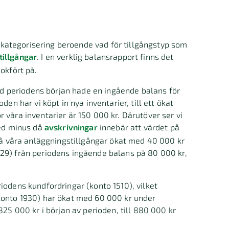
en kategorisering beroende vad för tillgångstyp som
tillgångar
. I en verklig balansrapport finns det
okfört på.
vid periodens början hade en ingående balans för
en har vi köpt in nya inventarier, till ett ökat
 våra inventarier är 150 000 kr. Därutöver ser vi
med minus då
avskrivningar
innebär att värdet på
 på våra anläggningstillgångar ökat med 40 000 kr
229) från periodens ingående balans på 80 000 kr,
iodens kundfordringar (konto 1510), vilket
(konto 1930) har ökat med 60 000 kr under
825 000 kr i början av perioden, till 880 000 kr