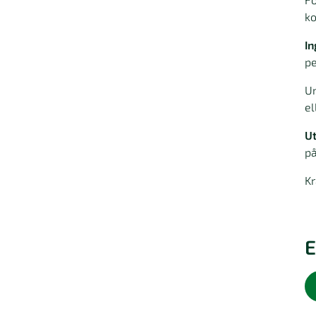
ko
I
pe
U
el
U
på
Kr
E