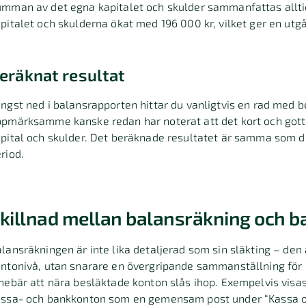
mman av det egna kapitalet och skulder sammanfattas alltid
pitalet och skulderna ökat med 196 000 kr, vilket ger en utg
eräknat resultat
ngst ned i balansrapporten hittar du vanligtvis en rad med b
pmärksamme kanske redan har noterat att det kort och gott 
pital och skulder. Det beräknade resultatet är samma som d
riod.
killnad mellan balansräkning och b
lansräkningen är inte lika detaljerad som sin släkting – den 
ntonivå, utan snarare en övergripande sammanställning för 
nebär att nära besläktade konton slås ihop. Exempelvis visas
assa- och bankkonton som en gemensam post under “Kassa o