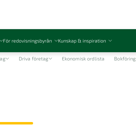
För redovisningsbyrån
Kunskap & inspiration
Företagsguide
tag
Driva företag
Ekonomisk ordlista
Bokföring