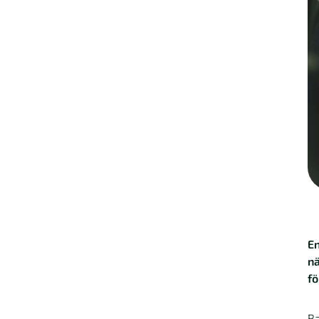
En
nä
fö
B