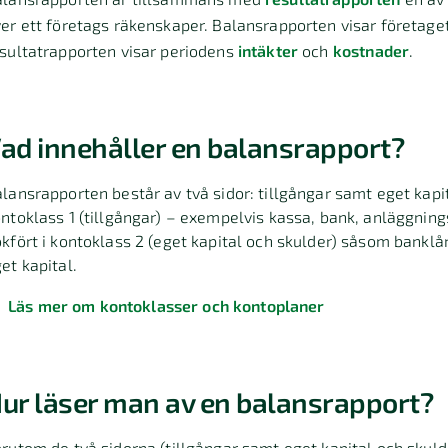
er ett företags räkenskaper. Balansrapporten visar företag
sultatrapporten visar periodens
intäkter
och
kostnader
.
ad innehåller en balansrapport?
lansrapporten består av två sidor: tillgångar samt eget kapit
ntoklass 1 (tillgångar) – exempelvis kassa, bank, anläggning
kfört i kontoklass 2 (eget kapital och skulder) såsom banklå
et kapital.
Läs mer om kontoklasser och kontoplaner
ur läser man av en balansrapport?
rutom de två sidorna (tillgångar samt eget kapital och skulde