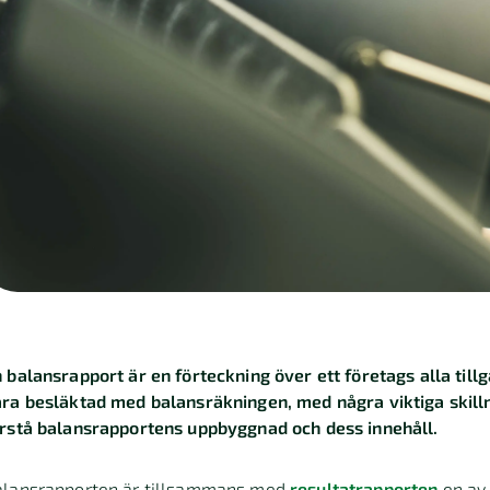
 balansrapport är en förteckning över ett företags alla tillgå
ra besläktad med balansräkningen, med några viktiga skillna
rstå balansrapportens uppbyggnad och dess innehåll.
alansrapporten är tillsammans med
resultatrapporten
en av