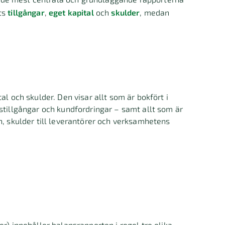
ets
tillgångar
,
eget kapital
och
skulder
, medan
al och skulder. Den visar allt som är bokfört i
stillgångar och kundfordringar – samt allt som är
n, skulder till leverantörer och verksamhetens
r) innehåller balansrapporten i regel tre olika