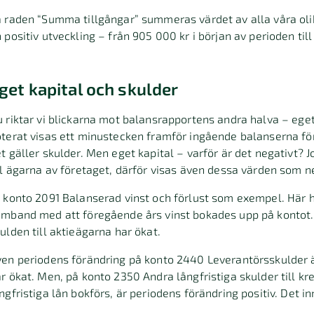
 raden “Summa tillgångar” summeras värdet av alla våra olik
 positiv utveckling – från 905 000 kr i början av perioden till
get kapital och skulder
 riktar vi blickarna mot balansrapportens andra halva – ege
terat visas ett minustecken framför ingående balanserna för
t gäller skulder. Men eget kapital – varför är det negativt? J
ll ägarna av företaget, därför visas även dessa värden som n
 konto 2091 Balanserad vinst och förlust som exempel. Här h
mband med att föregående års vinst bokades upp på kontot.
ulden till aktieägarna har ökat.
en periodens förändring på konto 2440 Leverantörsskulder är
r ökat. Men, på konto 2350 Andra långfristiga skulder till kre
ngfristiga lån bokförs, är periodens förändring positiv. Det i