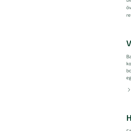
öv
re
V
Ba
ko
bo
eg
H
Fö