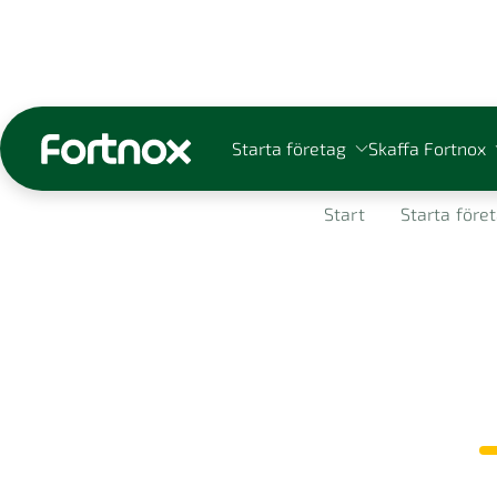
Starta företag
Skaffa Fortnox
Start
Starta före
Sök på Fortnox