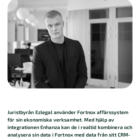
Kalkylatorer
Finansiering
Skatt
Företagande
Marknadsföring
Import
och
export
Kundberättelser
Juristbyrån Ezlegal använder Fortnox affärssystem
för sin ekonomiska verksamhet. Med hjälp av
integrationen Enhanza kan de i realtid kombinera och
analysera sin data i Fortnox med data från sitt CRM-