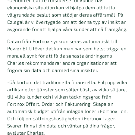
-Genom en bättre förståelse för kundernas
ekonomiska situation kan vi hjälpa dem att fatta
välgrundade beslut som stödjer deras affärsmål. På
Ezlegal är vi övertygade om att denna typ av insikt är
avgörande för att hjälpa våra kunder att nå framgång.
Datan från Fortnox synkroniseras automatiskt till
Power BI. Utöver det kan man när som helst trigga en
manuell synk för att få de senaste ändringarna.
Charles rekommenderar andra organisationer att
frigöra sin data och därmed sina insikter.
-Gå bortom det traditionella finansiella. Följ upp vilka
artiklar eller tjänster som säljer bäst, av vilka säljare,
till vilka kunder och i vilken täckningsgrad från
Fortnox Offert, Order och Fakturering. Skapa en
automatisk budget utifrån inlagda löner i Fortnox Lön.
Och följ omsättningshastigheten i Fortnox Lager.
Svaren finns i din data och väntar på dina frågor,
avslutar Charles.