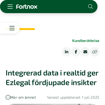
Starta företag
Skaffa Fortnox
För redovisningsbyrån
Start
Kundberättelse
Kunskap & inspiration
Starta
företag
Logga in
Driva
Bolagsform
Kontakt
företag
Om Fortnox
Integrerad data i realtid ger
Bransch
Karriär
Ekonomisk
Bokföring
Ezlegal fördjupade insikter
Kontakt
ordlista
Kundberättelser
Fakturering
Bokföringstips
Mer om ämnet
Senast uppdaterad: 1 juli 2025
Tips
Lön