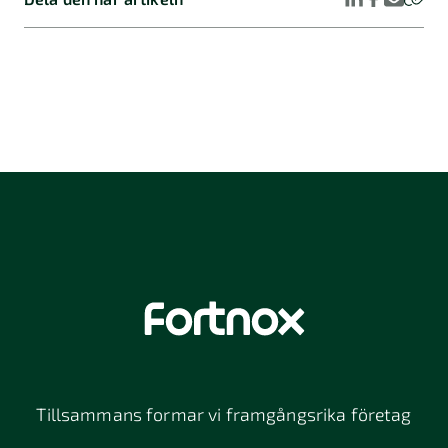
Måste jag ha ett
momsregistreringsnummer?
Hur kontrollerar jag en kunds
momsregistreringsnummer?
VIES (VAT Information Exchange System)
Tillsammans formar vi framgångsrika företag