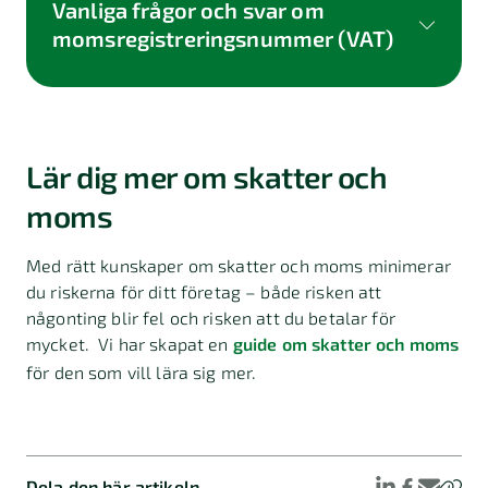
Vanliga frågor och svar om
momsregistreringsnummer (VAT)
Vad är ett momsregistreringsnummer?
Lär dig mer om skatter och
moms
Var hittar jag mitt
Med rätt kunskaper om skatter och moms minimerar
momsregistreringsnummer?
du riskerna för ditt företag – både risken att
någonting blir fel och risken att du betalar för
mycket. Vi har skapat en
guide om skatter och moms
för den som vill lära sig mer.
Hur ser ett svenskt
momsregistreringsnummer ut?
Dela den här artikeln