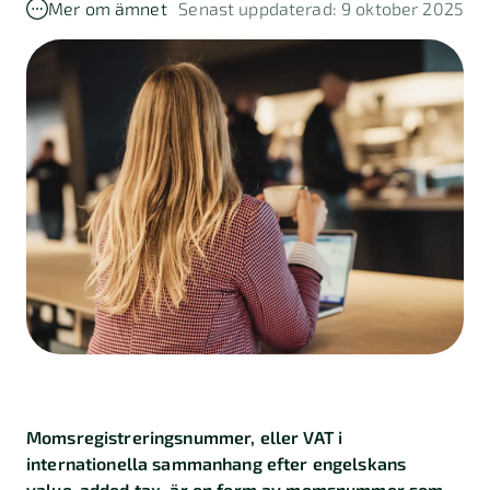
Kalkylatorer
Mer om ämnet
Senast uppdaterad: 9 oktober 2025
Finansiering
Skatt
Företagande
Marknadsföring
Import
och
export
Kundberättelser
Momsregistreringsnummer, eller VAT i
internationella sammanhang efter engelskans
value-added tax, är en form av momsnummer som