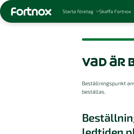
Starta företag
Skaffa Fortnox
vad är 
Sök på Fortnox
Beställningspunkt anv
beställas.
Beställni
ledtiden 