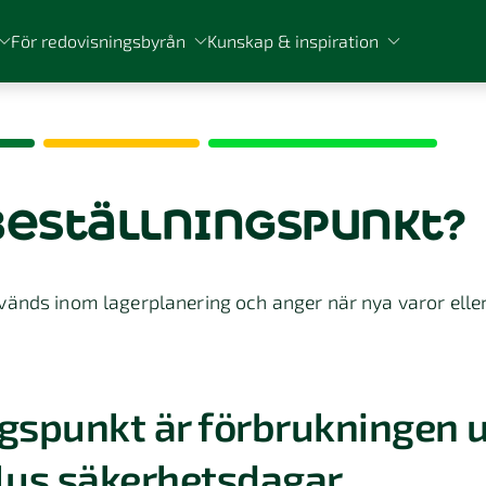
För redovisningsbyrån
Kunskap & inspiration
beställningspunkt?
änds inom lagerplanering och anger när nya varor eller
ngspunkt är förbrukningen 
plus säkerhetsdagar