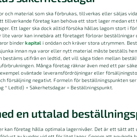
or och material som ska förbrukas, tillverkas eller säljas vi
Ett tillverkande företag kan behöva ett stort lager medan ett
lager. Ett lager ska dock alltid försöka hållas lagom stort i fö
r lite varor kan innebära att företaget förlorar beställningar
aror binder
kapital
i onödan och kräver stora utrymmen. Bes
 sjunka innan nya varor eller nytt material måste beställs h
 bestäms utifrån en ledtid, det vill säga tiden mellan bestä
uförbrukningen. Många företag räknar även med ett par säke
ll exempel oväntade leveransfördröjningar eller försäljningst
ch försäljning negativt. Formeln för beställningspunkten ser 
g * Ledtid) + Säkerhetsdagar = Beställningspunkt.
med en uttalad beställning
 kan företag hålla optimala lagernivåer. Det är ett sätt att
förlust av kunder vid ett för litet lager. Genom att använda 