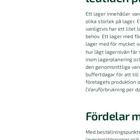
Ett lager innehåller var
olika storlek på lager. 
vanligtvis har ett litet 
behov. Ett lager med fö
lager med för mycket v
hur lågt lagernivån får
inom lagerplanering och
den genomsnittliga var
buffertdagar för att ti
företagets produktion o
(Varuförbrukning per da
Fördelar 
Med beställningspunkter
leveransstörningar och 