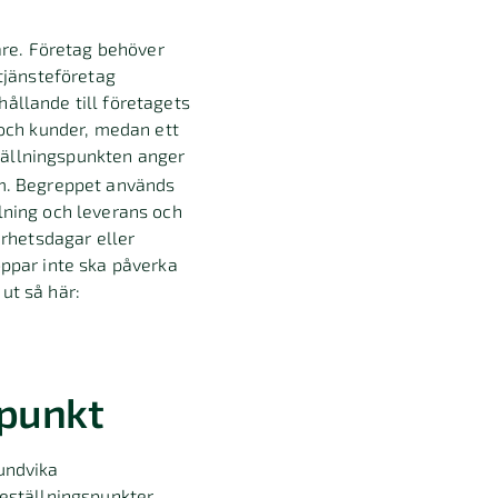
dare. Företag behöver
 tjänsteföretag
rhållande till företagets
 och kunder, medan ett
tällningspunkten anger
em. Begreppet används
llning och leverans och
rhetsdagar eller
oppar inte ska påverka
ut så här:
spunkt
 undvika
beställningspunkter