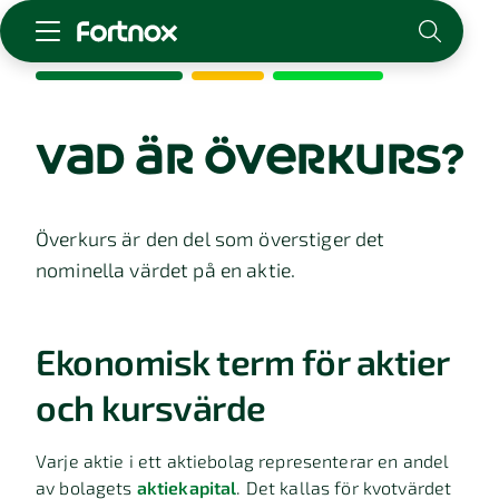
Starta företag
Skaffa Fortnox
vad är överkurs?
För redovisningsbyrån
Kunskap & inspiration
Överkurs är den del som överstiger det
nominella värdet på en aktie.
Logga in
Kontakt
Om Fortnox
Ekonomisk term för aktier
Karriär
Kontakt
och kursvärde
Varje aktie i ett aktiebolag representerar en andel
av bolagets
aktiekapital
. Det kallas för kvotvärdet