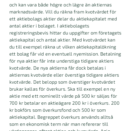
och kan vara både högre och lägre än aktiernas
marknadsvärde. Vill du räkna fram kvotvärdet för
ett aktiebolags aktier delar du aktiekapitalet med
antal aktier i bolaget. I aktiebolagets
registreringsbevis hittar du uppgifter om företagets
aktiekapital och antal aktier. Med kvotvärdet kan
du till exempel räkna ut vilken aktiekapitalökning
ett bolag får vid en eventuell nyemission. Betalning
för nya aktier får inte understiga tidigare aktiers
kvotvärde. De nya aktierna får dock betalas i
aktiernas kvotvärde eller överstiga tidigare aktiers
kvotvärde. Det belopp som överstiger kvotvärdet
brukar kallas för överkurs. Ska till exempel en ny
aktie med ett nominellt värde på 500 kr säljas för
700 kr betalar en aktieägare 200 kr i överkurs. 200
kr bokförs som överkursfond och 500 kr som
aktiekapital. Begreppet överkurs används alltså
som en ekonomisk term när man refererar till
värdepapper, oftast aktier, och kursvärde. Agio,