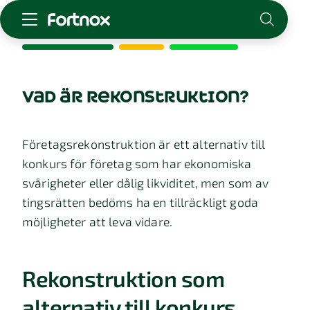
Starta företag
Skaffa Fortnox
vad är rekonstruktion?
För redovisningsbyrån
Kunskap & inspiration
Företagsrekonstruktion är ett alternativ till
konkurs för företag som har ekonomiska
Logga in
svårigheter eller dålig likviditet, men som av
Kontakt
tingsrätten bedöms ha en tillräckligt goda
Om Fortnox
möjligheter att leva vidare.
Karriär
Kontakt
Rekonstruktion som
alternativ till konkurs