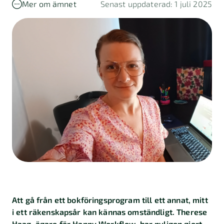
Kalkylatorer
Mer om ämnet
Senast uppdaterad: 1 juli 2025
Finansiering
Skatt
Företagande
Marknadsföring
Import
och
export
Kundberättelser
Att gå från ett bokföringsprogram till ett annat, mitt
i ett räkenskapsår kan kännas omständligt. Therese
Haag, ägare för Happy Workflow, har nyligen gjort