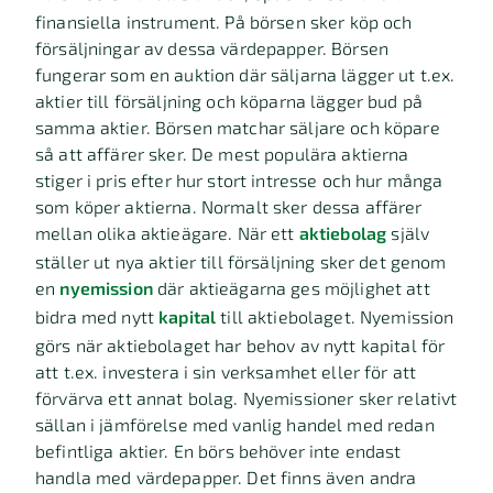
finansiella instrument. På börsen sker köp och
försäljningar av dessa värdepapper. Börsen
fungerar som en auktion där säljarna lägger ut t.ex.
aktier till försäljning och köparna lägger bud på
samma aktier. Börsen matchar säljare och köpare
så att affärer sker. De mest populära aktierna
stiger i pris efter hur stort intresse och hur många
som köper aktierna. Normalt sker dessa affärer
mellan olika aktieägare. När ett
aktiebolag
själv
ställer ut nya aktier till försäljning sker det genom
en
nyemission
där aktieägarna ges möjlighet att
bidra med nytt
kapital
till aktiebolaget. Nyemission
görs när aktiebolaget har behov av nytt kapital för
att t.ex. investera i sin verksamhet eller för att
förvärva ett annat bolag. Nyemissioner sker relativt
sällan i jämförelse med vanlig handel med redan
befintliga aktier. En börs behöver inte endast
handla med värdepapper. Det finns även andra