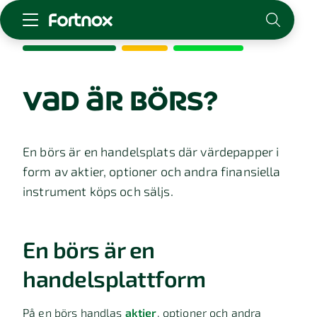
Starta företag
Skaffa Fortnox
vad är börs?
För redovisningsbyrån
Kunskap & inspiration
En börs är en handelsplats där värdepapper i
form av aktier, optioner och andra finansiella
Logga in
instrument köps och säljs.
Kontakt
Om Fortnox
Karriär
En börs är en
Kontakt
handelsplattform
På en börs handlas
aktier
, optioner och andra