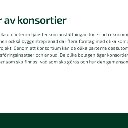
r av konsortier
dla om interna tjänster som anställningar, löne- och ekonom
men också byggentreprenad där flera företag med olika ko
projekt. Genom ett konsortium kan de olika parterna dessut
ringsinsatser och anbud. De olika bolagen äger konsortie
fter som ska finnas, vad som ska göras och hur den gemens