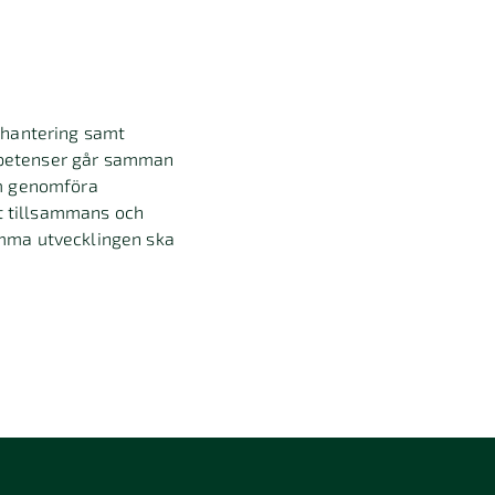
ihantering samt
mpetenser går samman
om genomföra
t tillsammans och
amma utvecklingen ska