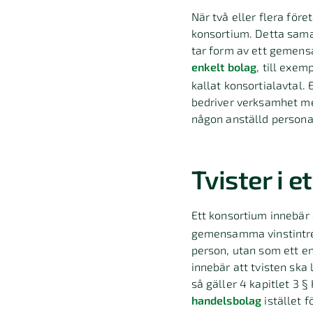
När två eller flera före
konsortium. Detta samar
tar form av ett gemens
enkelt bolag
, till exe
kallat konsortialavtal. 
bedriver verksamhet med
någon anställd persona
Tvister i 
Ett konsortium innebär 
gemensamma vinstintress
person, utan som ett en
innebär att tvisten ska
så gäller 4 kapitlet 3 
handelsbolag
istället f