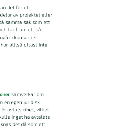
man det för ett
delar av projektet eller
ltså samma sak som ett
ch tar fram ett så
ingår i konsortiet
ar alltså oftast inte
soner
samverkar om
m en egen juridisk
r avtalsfrihet, vilket
kulle inget ha avtalats
räknas det då som ett