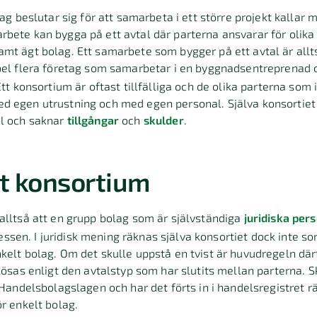
tag beslutar sig för att samarbeta i ett större projekt kallar 
bete kan bygga på ett avtal där parterna ansvarar för olika 
amt ägt bolag. Ett samarbete som bygger på ett avtal är al
mpel flera företag som samarbetar i en byggnadsentreprenad o
Ett konsortium är oftast tillfälliga och de olika parterna som 
 egen utrustning och med egen personal. Själva konsortiet h
l och saknar
tillgångar
och
skulder
.
ett konsortium
alltså att en grupp bolag som är självständiga
juridiska per
en. I juridisk mening räknas själva konsortiet dock inte so
kelt bolag. Om det skulle uppstå en tvist är huvudregeln därfö
 lösas enligt den avtalstyp som har slutits mellan parterna. S
§ Handelsbolagslagen och har det förts in i handelsregistret 
ör enkelt bolag.