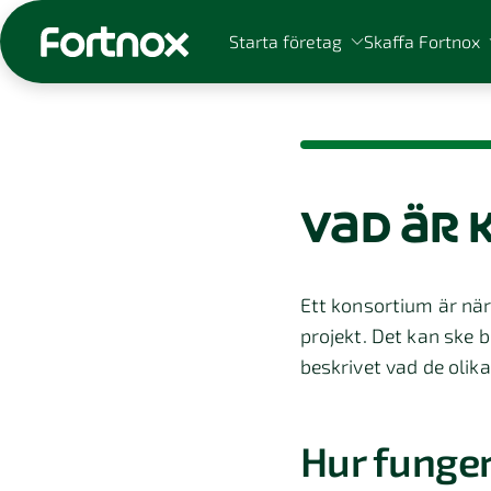
Starta företag
Skaffa Fortnox
vad är
Sök på Fortnox
Ett konsortium är när
projekt. Det kan ske 
beskrivet vad de olika
Hur funger