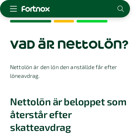
Starta företag
Skaffa Fortnox
vad är nettolön?
För redovisningsbyrån
Kunskap & inspiration
Nettolön är den lön den anställde får efter
löneavdrag.
Logga in
Kontakt
Om Fortnox
Nettolön är beloppet som
Karriär
Kontakt
återstår efter
skatteavdrag