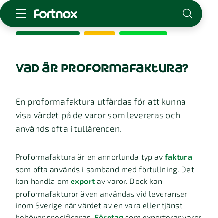
Starta företag
Skaffa Fortnox
vad är proformafaktura?
För redovisningsbyrån
Kunskap & inspiration
En proformafaktura utfärdas för att kunna
visa värdet på de varor som levereras och
Logga in
används ofta i tullärenden.
Kontakt
Om Fortnox
Proformafaktura är en annorlunda typ av
faktura
Karriär
som ofta används i samband med förtullning. Det
Kontakt
kan handla om
export
av varor. Dock kan
proformafakturor även användas vid leveranser
inom Sverige när värdet av en vara eller tjänst
behöver specificeras.
Företag
som exporterar varor