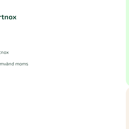
rtnox
rtnox
h omvänd moms