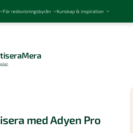
För redovisningsbyrån
Kunskap & inspiration
atiseraMera
äxlar
visera med Adyen Pro