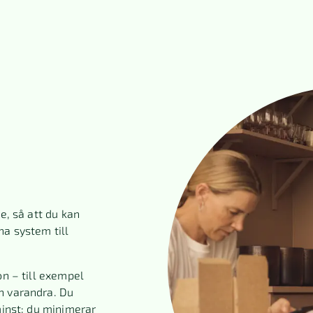
e, så att du kan
na system till
on – till exempel
n varandra. Du
minst: du minimerar