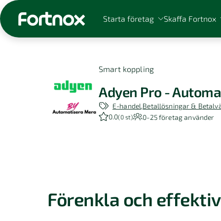
Starta företag
Skaffa Fortnox
Smart koppling
Adyen Pro - Autom
Sök på Fortnox
E-handel
Betallösningar & Betalv
0.0
0-25
företag använder
(
0 st
)
Förenkla och effekti