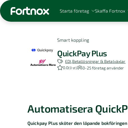
Starta företag
Skaffa Fortnox
Smart koppling
QuickPay Plus
Sök på Fortnox
EDI
Betallösningar & Betalväxlar
0.0
0-25
företag använder
(
0 st
)
Automatisera QuickP
Quickpay Plus sköter den löpande bokföringen