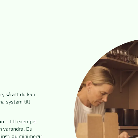
e, så att du kan
na system till
on – till exempel
n varandra. Du
minst: du minimerar