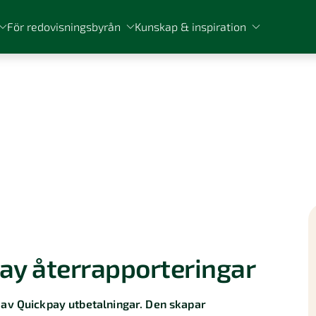
För redovisningsbyrån
Kunskap & inspiration
ay återrapporteringar
 av Quickpay utbetalningar. Den skapar