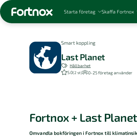
Starta företag
Skaffa Fortnox
Smart koppling
Last Planet
Sök på Fortnox
Hållbarhet
5.0
0-25
företag använder
(
2 st
)
Fortnox + Last Plane
Omvandla bokföringen i Fortnox till klimatinsi