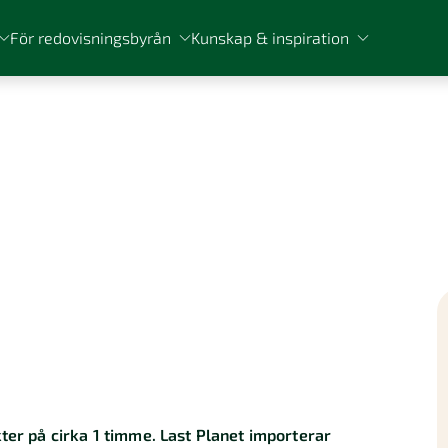
För redovisningsbyrån
Kunskap & inspiration
t
kter på cirka 1 timme. Last Planet importerar