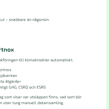
eslut – snabbare än någonsin.
rtnox
kföringen till klimatinsikter automatiskt.
Fortnox
atpåverkan
eta åtgärder
enligt GHG, CSRD och ESRS
lag som visar var utsläppen finns, vad som bör
an utan tung manuell datainsamling.