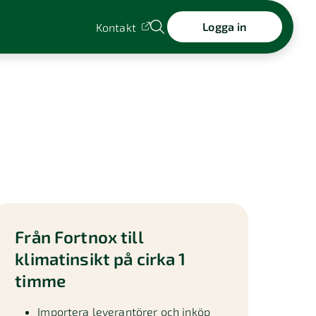
Logga in
Kontakt
Från Fortnox till
klimatinsikt på cirka 1
timme
Importera leverantörer och inköp