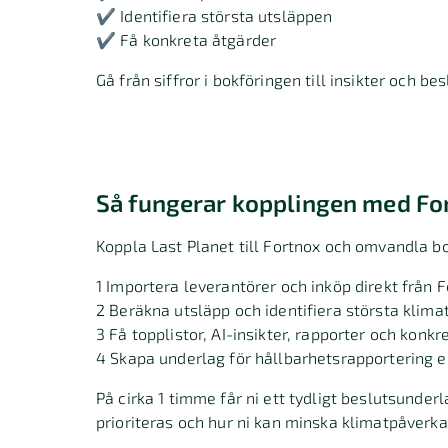
✔ Identifiera största utsläppen
✔ Få konkreta åtgärder
Gå från siffror i bokföringen till insikter och b
Så fungerar kopplingen med Fo
Koppla Last Planet till Fortnox och omvandla bo
1 Importera leverantörer och inköp direkt från 
2 Beräkna utsläpp och identifiera största klim
3 Få topplistor, AI-insikter, rapporter och konkr
4 Skapa underlag för hållbarhetsrapportering 
På cirka 1 timme får ni ett tydligt beslutsunder
prioriteras och hur ni kan minska klimatpåverk