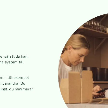
e, så att du kan
na system till
on – till exempel
n varandra. Du
minst: du minimerar