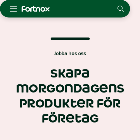
Starta företag
Skaffa Fortnox
För redovisningsbyrån
Jobba hos oss
Kunskap & inspiration
skapa
Logga in
morgondagens
Kontakt
Om Fortnox
produkter för
Karriär
Kontakt
företag