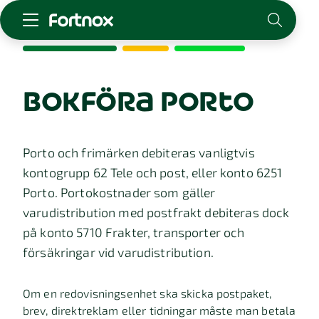
Starta företag
Skaffa Fortnox
bokföra porto
För redovisningsbyrån
Kunskap & inspiration
Porto och frimärken debiteras vanligtvis
kontogrupp 62 Tele och post, eller konto 6251
Logga in
Porto. Portokostnader som gäller
Kontakt
varudistribution med postfrakt debiteras dock
Om Fortnox
Karriär
på konto 5710 Frakter, transporter och
Kontakt
försäkringar vid varudistribution.
Om en redovisningsenhet ska skicka postpaket,
brev, direktreklam eller tidningar måste man betala