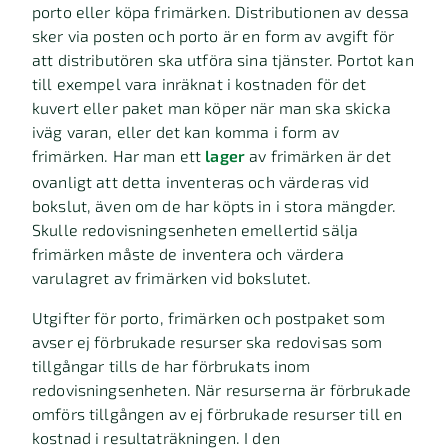
porto eller köpa frimärken. Distributionen av dessa
sker via posten och porto är en form av avgift för
att distributören ska utföra sina tjänster. Portot kan
till exempel vara inräknat i kostnaden för det
kuvert eller paket man köper när man ska skicka
iväg varan, eller det kan komma i form av
frimärken. Har man ett
lager
av frimärken är det
ovanligt att detta inventeras och värderas vid
bokslut, även om de har köpts in i stora mängder.
Skulle redovisningsenheten emellertid sälja
frimärken måste de inventera och värdera
varulagret av frimärken vid bokslutet.
Utgifter för porto, frimärken och postpaket som
avser ej förbrukade resurser ska redovisas som
tillgångar tills de har förbrukats inom
redovisningsenheten. När resurserna är förbrukade
omförs tillgången av ej förbrukade resurser till en
kostnad i resultaträkningen. I den