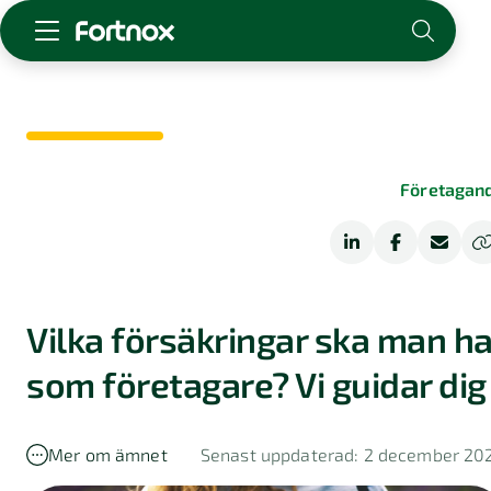
Starta företag
Skaffa Fortnox
För redovisningsbyrån
Företagan
Kunskap & inspiration
Logga in
Kontakt
Om Fortnox
Vilka försäkringar ska man h
Karriär
som företagare? Vi guidar dig
Kontakt
Mer om ämnet
Senast uppdaterad: 2 december 20