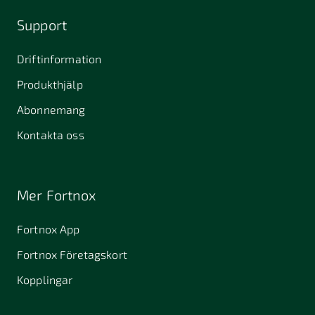
Support
Driftinformation
Produkthjälp
Abonnemang
Kontakta oss
Mer Fortnox
Fortnox App
Fortnox Företagskort
Kopplingar