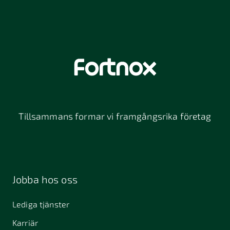
Tillsammans formar vi framgångsrika företag
Jobba hos oss
Lediga tjänster
Karriär