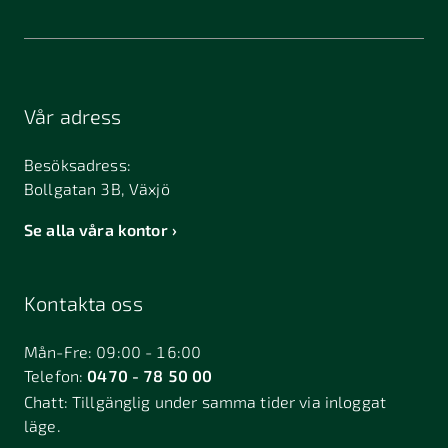
Vår adress
Besöksadress:
Bollgatan 3B, Växjö
Se alla våra kontor
Kontakta oss
Mån-Fre: 09:00 - 16:00
Telefon:
0470 - 78 50 00
Chatt:
Tillgänglig under samma tider via inloggat
läge.