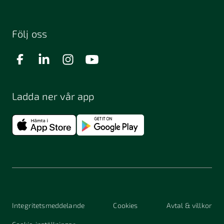
Följ oss
Ladda ner vår app
Integritetsmeddelande
Cookies
Avtal & villkor