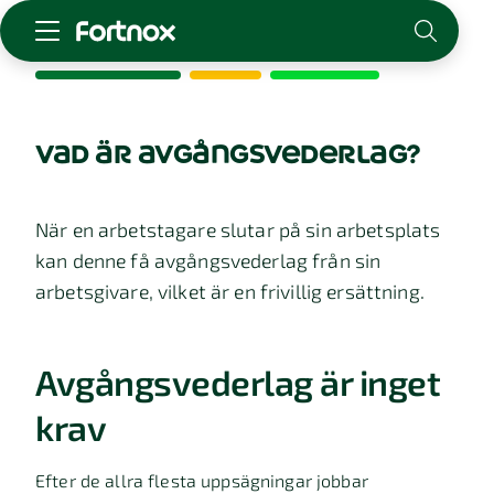
Starta företag
Skaffa Fortnox
vad är avgångsvederlag?
För redovisningsbyrån
Kunskap & inspiration
När en arbetstagare slutar på sin arbetsplats
kan denne få avgångsvederlag från sin
Logga in
arbetsgivare, vilket är en frivillig ersättning.
Kontakt
Om Fortnox
Karriär
Avgångsvederlag är inget
Kontakt
krav
Efter de allra flesta uppsägningar jobbar