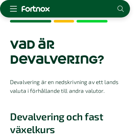
Starta företag
Skaffa Fortnox
vad är
För redovisningsbyrån
devalvering?
Kunskap & inspiration
Logga in
Devalvering är en nedskrivning av ett lands
Kontakt
valuta i förhållande till andra valutor.
Om Fortnox
Karriär
Kontakt
Devalvering och fast
växelkurs