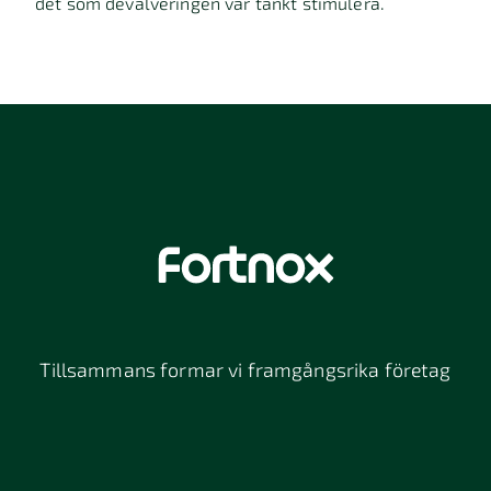
det som devalveringen var tänkt stimulera.
Tillsammans formar vi framgångsrika företag