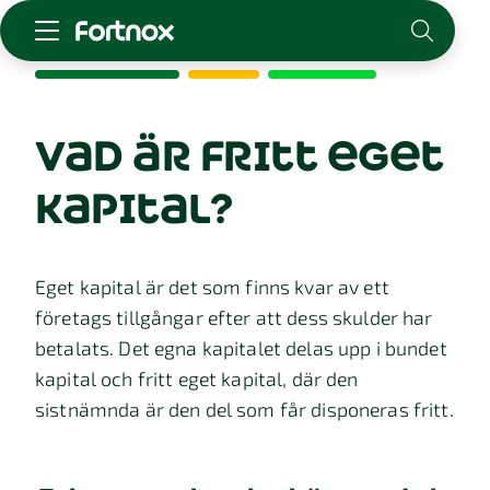
Starta företag
Skaffa Fortnox
vad är fritt eget
För redovisningsbyrån
kapital?
Kunskap & inspiration
Logga in
Eget kapital är det som finns kvar av ett
Kontakt
företags tillgångar efter att dess skulder har
Om Fortnox
betalats. Det egna kapitalet delas upp i bundet
Karriär
kapital och fritt eget kapital, där den
Kontakt
sistnämnda är den del som får disponeras fritt.