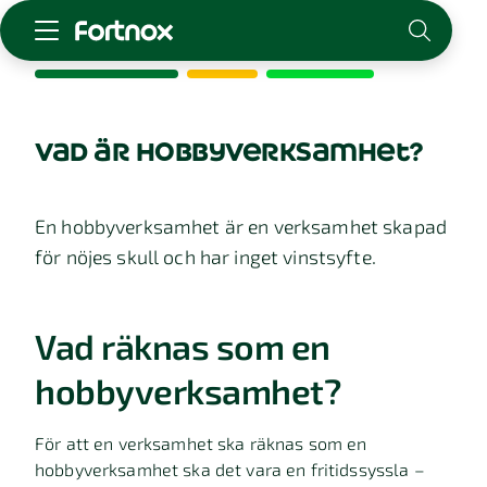
Starta företag
Skaffa Fortnox
vad är hobbyverksamhet?
För redovisningsbyrån
Kunskap & inspiration
En hobbyverksamhet är en verksamhet skapad
för nöjes skull och har inget vinstsyfte.
Logga in
Kontakt
Om Fortnox
Vad räknas som en
Karriär
Kontakt
hobbyverksamhet?
För att en verksamhet ska räknas som en
hobbyverksamhet ska det vara en fritidssyssla –