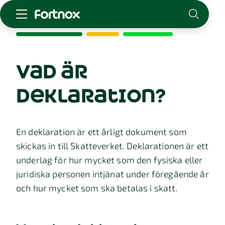
Starta företag
Skaffa Fortnox
vad är
För redovisningsbyrån
deklaration?
Kunskap & inspiration
Logga in
En deklaration är ett årligt dokument som
Kontakt
skickas in till Skatteverket. Deklarationen är ett
Om Fortnox
underlag för hur mycket som den fysiska eller
Karriär
juridiska personen intjänat under föregående år
Kontakt
och hur mycket som ska betalas i skatt.