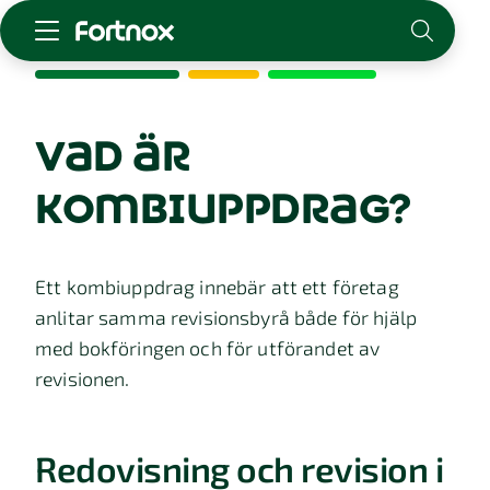
Starta företag
Skaffa Fortnox
vad är
För redovisningsbyrån
kombiuppdrag?
Kunskap & inspiration
Logga in
Ett kombiuppdrag innebär att ett företag
Kontakt
anlitar samma revisionsbyrå både för hjälp
Om Fortnox
med bokföringen och för utförandet av
Karriär
revisionen.
Kontakt
Redovisning och revision i