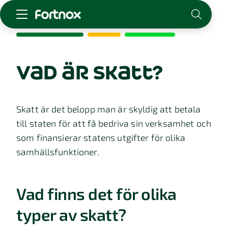
Starta företag
Skaffa Fortnox
vad är skatt?
För redovisningsbyrån
Kunskap & inspiration
Skatt är det belopp man är skyldig att betala
till staten för att få bedriva sin verksamhet och
Logga in
som finansierar statens utgifter för olika
Kontakt
samhällsfunktioner.
Om Fortnox
Karriär
Kontakt
Vad finns det för olika
typer av skatt?