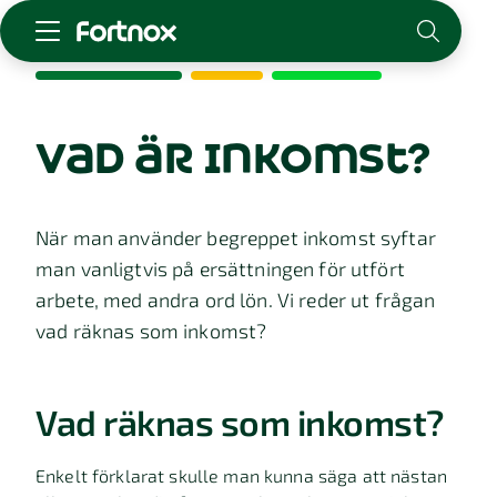
Starta företag
Skaffa Fortnox
vad är inkomst?
För redovisningsbyrån
Kunskap & inspiration
När man använder begreppet inkomst syftar
man vanligtvis på ersättningen för utfört
Logga in
arbete, med andra ord lön. Vi reder ut frågan
Kontakt
vad räknas som inkomst?
Om Fortnox
Karriär
Kontakt
Vad räknas som inkomst?
Enkelt förklarat skulle man kunna säga att nästan