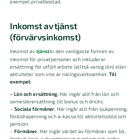
exempel privatbostad.
Inkomst av tjänst
(förvärvsinkomst)
Inkomst av
tjänst
är den vanligaste formen av
inkomst för privatpersoner och inkluderar
ersättning för utfört arbete (alltså vanlig lön) eller
aktiviteter som inte är näringsverksamhet.
Till
exempel:
– Lön och ersättning.
Här ingår allt från lön och
semesterersättning till bonus och dricks.
–
Sociala förmåner.
Här ingår allt från sjukpenning,
föräldrapenning och a-kassa till aktivitetsstöd och
pension.
–
Förmåner.
Här ingår värdet av förmåner som bil,
bostad, kost, subventionerat gymkort och andra