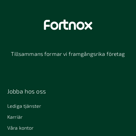
Tillsammans formar vi framgångsrika företag
Läs mer om gåvor till anställda i vår guide
Jobba hos oss
>
Lediga tjänster
Karriär
Våra kontor