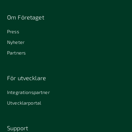
Om Företaget
Se CSN för mer information och exakta
belopp.
Press
Nyheter
Partners
För utvecklare
Integrationspartner
Utvecklarportal
Support