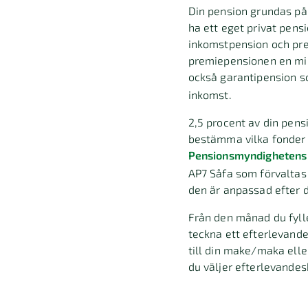
Din pension grundas på
ha ett eget privat pen
inkomstpension och pre
premiepensionen en min
också garantipension s
inkomst.
2,5 procent av din pens
bestämma vilka fonder p
Pensionsmyndighetens
AP7 Såfa som förvaltas 
den är anpassad efter di
Från den månad du fyll
teckna ett efterlevande
till din make/maka ell
du väljer efterlevandes