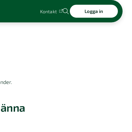
Logga in
Kontakt
nder.
männa