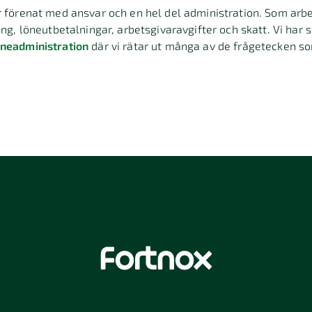
r förenat med ansvar och en hel del administration. Som arb
ing, löneutbetalningar, arbetsgivaravgifter och skatt. Vi har 
öneadministration
där vi rätar ut många av de frågetecken s