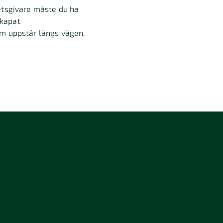
etsgivare måste du ha
skapat
om uppstår längs vägen.