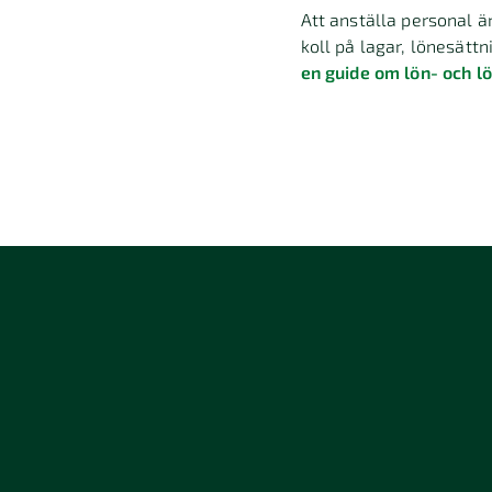
Att anställa personal ä
koll på lagar, lönesättn
en guide om lön- och l