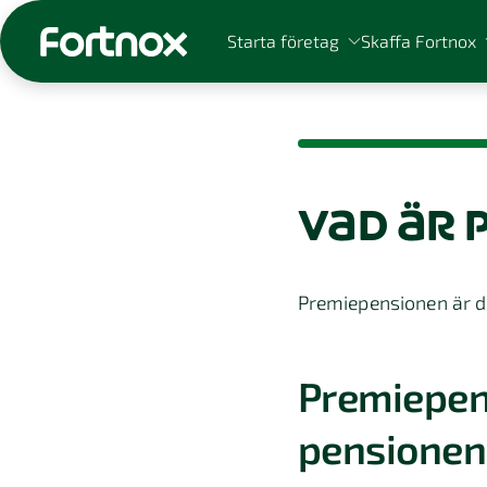
Starta företag
Skaffa Fortnox
vad är
Sök på Fortnox
Premiepensionen är d
Premiepen
pensionen