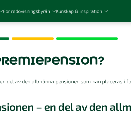
För redovisningsbyrån
Kunskap & inspiration
 premiepension?
en del av den allmänna pensionen som kan placeras i fo
sionen – en del av den all