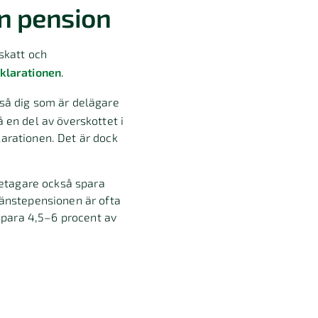
en pension
skatt och
klarationen
.
kså dig som är delägare
 en del av överskottet i
larationen. Det är dock
etagare också spara
jänstepensionen är ofta
 spara 4,5–6 procent av