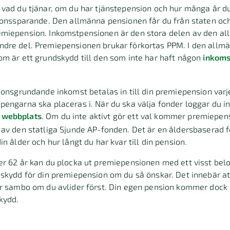
 vad du tjänar, om du har tjänstepension och hur många år d
sionssparande. Den allmänna pensionen får du från staten oc
miepension. Inkomstpensionen är den stora delen av den al
dre del. Premiepensionen brukar förkortas PPM. I den allm
om är ett grundskydd till den som inte har haft någon
inkoms
ionsgrundande inkomst betalas in till din premiepension varje
engarna ska placeras i. När du ska välja fonder loggar du i
 webbplats
. Om du inte aktivt gör ett val kommer premiepens
av den statliga Sjunde AP-fonden. Det är en åldersbaserad f
n ålder och hur långt du har kvar till din pension.
er 62 år kan du plocka ut premiepensionen med ett visst bel
skydd för din premiepension om du så önskar. Det innebär at
er sambo om du avlider först. Din egen pension kommer dock 
kydd.