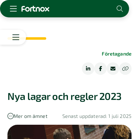
Starta företag
Skaffa Fortnox
För redovisningsbyrån
Start
Företagande
Kunskap & inspiration
Starta
företag
Logga in
Driva
Bolagsform
Kontakt
företag
Om Fortnox
Nya lagar och regler 2023
Bransch
Karriär
Ekonomisk
Bokföring
Kontakt
ordlista
Kundberättelser
Mer om ämnet
Senast uppdaterad: 1 juli 2025
Fakturering
Bokföringstips
Tips
Lön