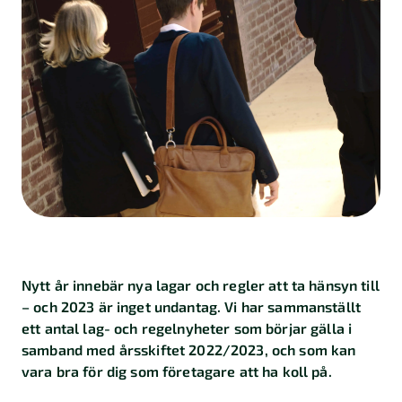
Kalkylatorer
Finansiering
Skatt
Företagande
Marknadsföring
Import
och
export
Nytt år innebär nya lagar och regler att ta hänsyn till
Kundberättelser
– och 2023 är inget undantag. Vi har sammanställt
ett antal lag- och regelnyheter som börjar gälla i
samband med årsskiftet 2022/2023, och som kan
vara bra för dig som företagare att ha koll på.