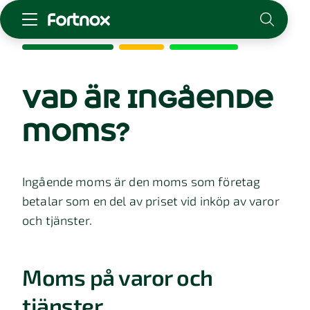
Starta företag
Skaffa Fortnox
vad är ingående
För redovisningsbyrån
moms?
Kunskap & inspiration
Logga in
Ingående moms är den moms som företag
Kontakt
betalar som en del av priset vid inköp av varor
Om Fortnox
och tjänster.
Karriär
Kontakt
Moms på varor och
tjänster