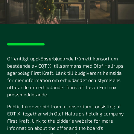
Malmö
Avtal
och
Linköping
villkor
Stockholm
Klagomål
Fortnox
Finans
Offentligt uppköpserbjudande från ett konsortium
Bug
bestående av EQT X, tillsammans med Olof Hallrups
Bounty
ägarbolag First Kraft. Länk till budgivarens hemsida
för mer information om erbjudandet och styrelsens
Bedrägerier
uttalande om erbjudandet finns att läsa i Fortnox
pressmeddelande.
Public takeover bid from a consortium consisting of
EQT X, together with Olof Hallrup's holding company
First Kraft. Link to the bidder's website for more
information about the offer and the board's