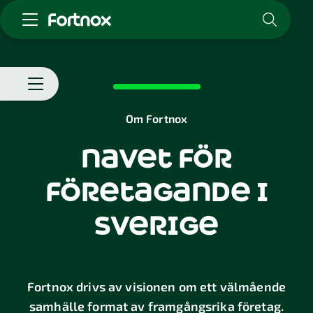
Starta företag
Skaffa Fortnox
För redovisningsbyrån
Om
Om Fortnox
Fortnox
Kunskap & inspiration
navet för
Varför
ska
Logga in
företagande
i
du
Kontakt
välja
Om Fortnox
sverige
Fortnox
Karriär
Kontakt
Berättelsen
om
Fortnox
Fortnox drivs av visionen om ett välmående
samhälle format av framgångsrika företag.