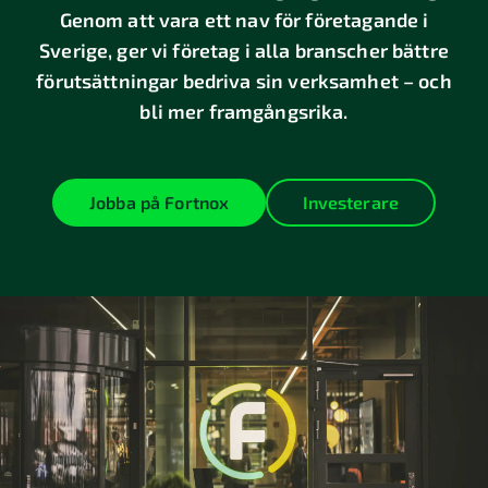
Jobba
Genom att vara ett nav för företagande i
hos
Sverige, ger vi företag i alla branscher bättre
oss
förutsättningar bedriva sin verksamhet – och
Hållbarhet
Lediga
bli mer framgångsrika.
tjänster
Partners
Leverantörskod
Employer
Jobba på Fortnox
Investerare
Value
Integritet
Proposition
och
säkerhet
Möt
Visselbåsning
våra
Dataskydd
medarbetare
Säkerhet
Våra
kontor
Cookies
Växjö
Incidenthantering