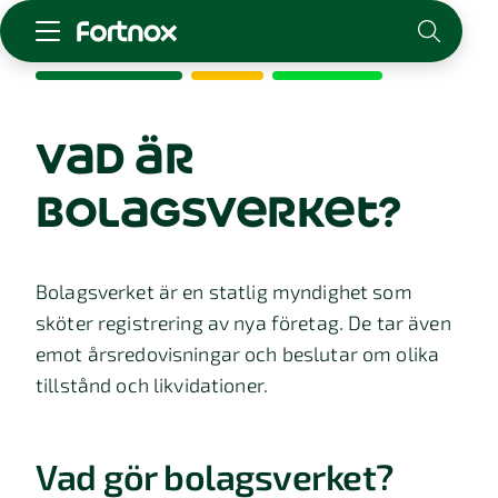
Starta företag
Skaffa Fortnox
vad är
För redovisningsbyrån
bolagsverket?
Kunskap & inspiration
Logga in
Bolagsverket är en statlig myndighet som
Kontakt
sköter registrering av nya företag. De tar även
Om Fortnox
emot årsredovisningar och beslutar om olika
Karriär
tillstånd och likvidationer.
Kontakt
Vad gör bolagsverket?