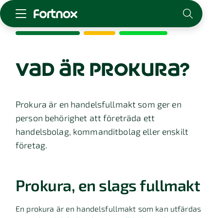
Starta företag
Skaffa Fortnox
vad är prokura?
För redovisningsbyrån
Kunskap & inspiration
Prokura är en handelsfullmakt som ger en
person behörighet att företräda ett
Logga in
handelsbolag, kommanditbolag eller enskilt
Kontakt
företag.
Om Fortnox
Karriär
Kontakt
Prokura, en slags fullmakt
En prokura är en handelsfullmakt som kan utfärdas